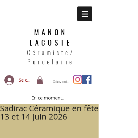
MANON
LACOSTE
Céramiste/
Porcelaine
Se connecter
Suivez moi....
En ce moment...
Sadirac Céramique en fête
13 et 14 juin 2026