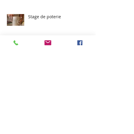
Stage de poterie
Céramique à Poitiers les 14 et 15
juin
Deuxième biennale de la
céramique à Guebwiller (Alsace)