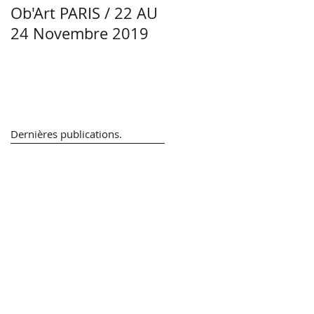
Ob'Art PARIS / 22 AU
Portrait Manon
24 Novembre 2019
Lacoste - Céramiste -
Région Centre-Val d
Loire
Dernières
publications.