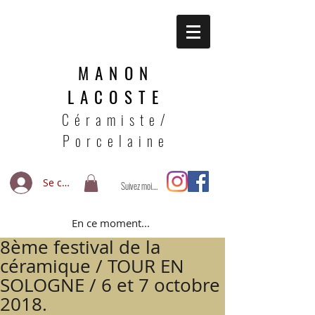
MANON
LACOSTE
Céramiste/
Porcelaine
Se connecter
Suivez moi....
En ce moment...
8ème festival de la
céramique / TOUR EN
SOLOGNE / 6 et 7 octobre
2018.