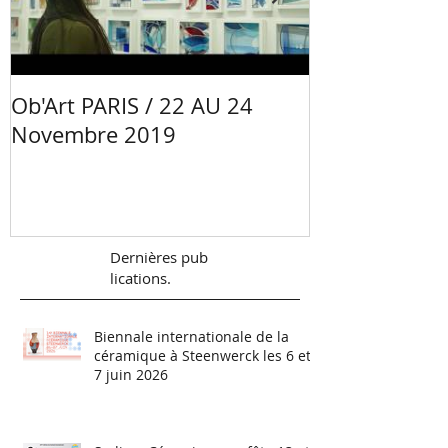
Ob'Art PARIS / 22 AU 24
Portrait Mano
Novembre 2019
Céramiste - 
Val de Loire
Dernières
pub
lications.
Biennale internationale de la
céramique à Steenwerck les 6 et
7 juin 2026