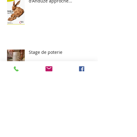
d'Anduze approche...
Stage de poterie
Céramique à Poitiers les 14 et 15
juin