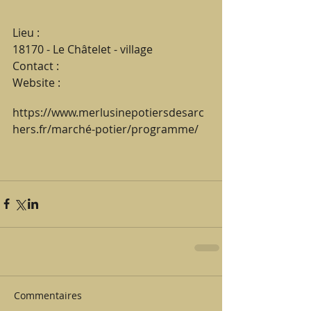
Lieu :
18170 - Le Châtelet - village
Contact :
Website :
https://www.merlusinepotiersdesarc
hers.fr/marché-potier/programme/
Commentaires