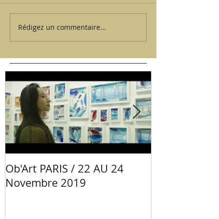
Rédigez un commentaire...
Ob'Art PARIS / 22 AU 24
Portrait Mano
Novembre 2019
Céramiste - 
Val de Loire