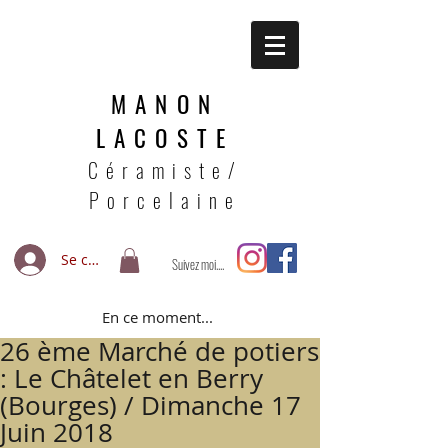
MANON
LACOSTE
Céramiste/
Porcelaine
Se connecter
Suivez moi....
En ce moment...
26 ème Marché de potiers
: Le Châtelet en Berry
(Bourges) / Dimanche 17
Juin 2018