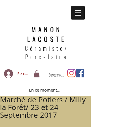
MANON
LACOSTE
Céramiste/
Porcelaine
Se connecter
Suivez moi....
En ce moment...
Marché de Potiers / Milly
la Forêt/ 23 et 24
Septembre 2017