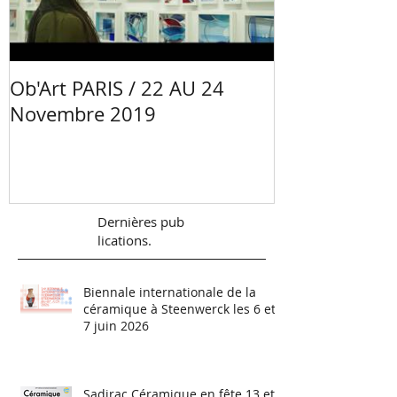
Ob'Art PARIS / 22 AU 24
Portrait Mano
Novembre 2019
Céramiste - 
Val de Loire
Dernières
pub
lications.
Biennale internationale de la
céramique à Steenwerck les 6 et
7 juin 2026
Sadirac Céramique en fête 13 et