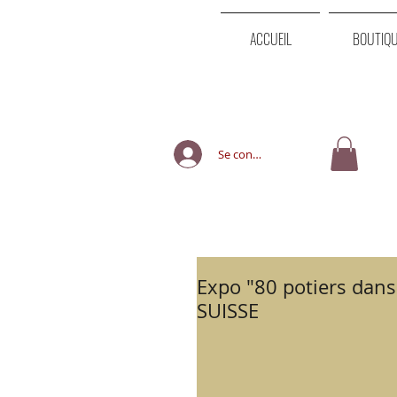
ACCUEIL
BOUTIQ
Se connecter
Expo "80 potiers dans 
SUISSE