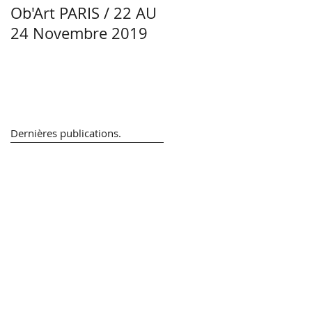
Ob'Art PARIS / 22 AU
Portrait Manon
24 Novembre 2019
Lacoste - Céramiste -
Région Centre-Val d
Loire
Dernières
publications.