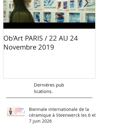
Ob'Art PARIS / 22 AU 24
Portrait Mano
Novembre 2019
Céramiste - 
Val de Loire
Dernières
pub
lications.
Biennale internationale de la
céramique à Steenwerck les 6 et
7 juin 2026