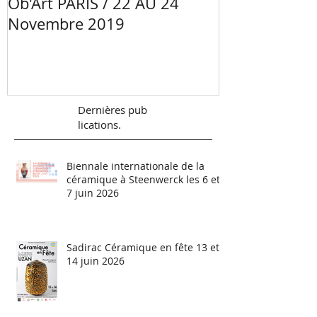
Ob'Art PARIS / 22 AU 24
Portrait Mano
Novembre 2019
Céramiste - 
Val de Loire
Dernières
pub
lications.
Biennale internationale de la
céramique à Steenwerck les 6 et
7 juin 2026
Sadirac Céramique en fête 13 et
14 juin 2026