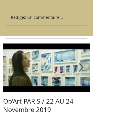
Rédigez un commentaire...
Ob'Art PARIS / 22 AU 24
Portrait Mano
Novembre 2019
Céramiste - 
Val de Loire