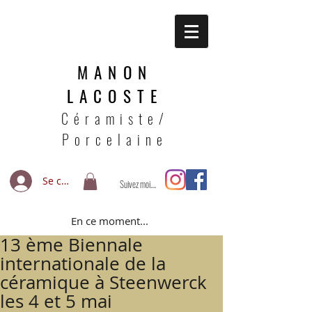
MANON
LACOSTE
Céramiste/
Porcelaine
Se connecter
Suivez moi....
En ce moment...
13 ème Biennale
internationale de la
céramique à Steenwerck
les 4 et 5 mai