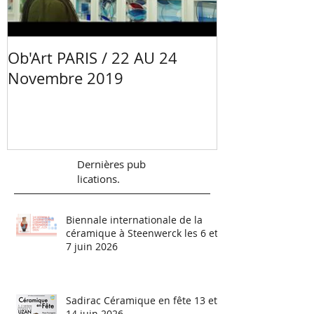
Ob'Art PARIS / 22 AU 24
Portrait Mano
Novembre 2019
Céramiste - 
Val de Loire
Dernières
pub
lications.
Biennale internationale de la
céramique à Steenwerck les 6 et
7 juin 2026
Sadirac Céramique en fête 13 et
14 juin 2026