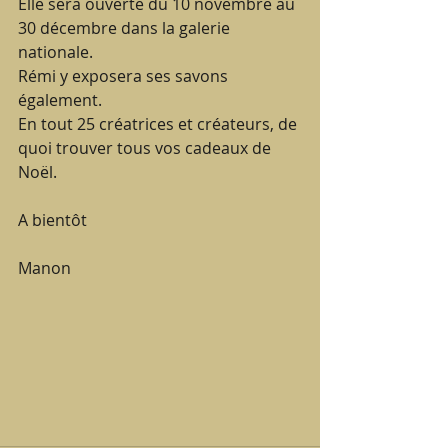
Elle sera ouverte du 10 novembre au 
30 décembre dans la galerie 
nationale.
Rémi y exposera ses savons 
également.
En tout 25 créatrices et créateurs, de 
quoi trouver tous vos cadeaux de 
Noël.
A bientôt
Manon 