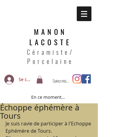
MANON
LACOSTE
Céramiste/
Porcelaine
Se connecter
Suivez moi....
En ce moment...
Échoppe éphémère à
Tours
Je suis ravie de participer à l'Echoppe 
Ephémère de Tours. 