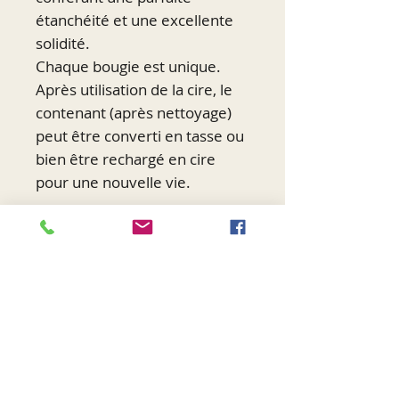
étanchéité et une excellente
solidité.
Chaque bougie est unique.
Après utilisation de la cire, le
contenant (après nettoyage)
peut être converti en tasse ou
bien être rechargé en cire
pour une nouvelle vie.
Conseils d'utilisation
- Ne laissez jamais une bougie
Livraison offerte à partir de
allumée sans surveillance.
150€ d'achat.
- Evitez de laisser votre bougie
au soleil lorsque vous ne
Plus d'infos :
l'utilisez pas car la cire pourrait
fondre.
Dimensions : hauteur = 9 Cm